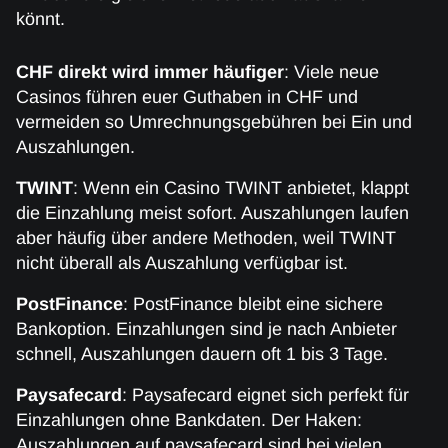
könnt.
CHF direkt wird immer häufiger
: Viele neue
Casinos führen euer Guthaben in CHF und
vermeiden so Umrechnungsgebühren bei Ein und
Auszahlungen.
TWINT
: Wenn ein Casino TWINT anbietet, klappt
die Einzahlung meist sofort. Auszahlungen laufen
aber häufig über andere Methoden, weil TWINT
nicht überall als Auszahlung verfügbar ist.
PostFinance
: PostFinance bleibt eine sichere
Bankoption. Einzahlungen sind je nach Anbieter
schnell, Auszahlungen dauern oft 1 bis 3 Tage.
Paysafecard
: Paysafecard eignet sich perfekt für
Einzahlungen ohne Bankdaten. Der Haken:
Auszahlungen auf paysafecard sind bei vielen