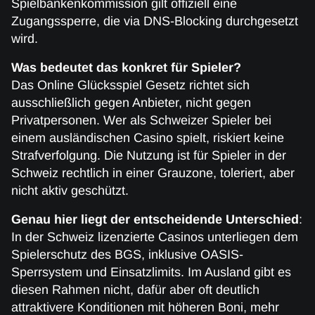
Spielbankenkommission gilt offiziell eine
Zugangssperre, die via DNS-Blocking durchgesetzt
wird.
Was bedeutet das konkret für Spieler?
Das Online Glücksspiel Gesetz richtet sich
ausschließlich gegen Anbieter, nicht gegen
Privatpersonen. Wer als Schweizer Spieler bei
einem ausländischen Casino spielt, riskiert keine
Strafverfolgung. Die Nutzung ist für Spieler in der
Schweiz rechtlich in einer Grauzone, toleriert, aber
nicht aktiv geschützt.
Genau hier liegt der entscheidende Unterschied
:
In der Schweiz lizenzierte Casinos unterliegen dem
Spielerschutz des BGS, inklusive OASIS-
Sperrsystem und Einsatzlimits. Im Ausland gibt es
diesen Rahmen nicht, dafür aber oft deutlich
attraktivere Konditionen mit höheren Boni, mehr