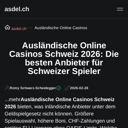
asdel.ch
Ausländische Online Casinos
asdel.ch
Ausländische Online
Casinos Schweiz 2026: Die
besten Anbieter für
Schweizer Spieler
Romy Schwarz-Scheidegger
2026-02-28
...mehr
Ausländische Online Casinos Schweiz
2026
bieten, was inländische Anbieter unter dem
Geldspielgesetz nicht können. Größere
Spielauswahl, höhere Boni, CHF-Zahlungen und