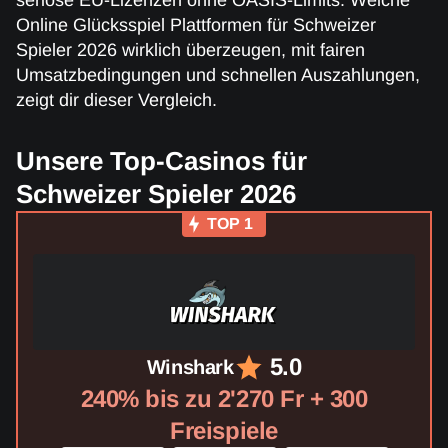
seriöse EU-Lizenzen ohne OASIS-Limits. Welche
Online Glücksspiel Plattformen für Schweizer
Spieler 2026 wirklich überzeugen, mit fairen
Umsatzbedingungen und schnellen Auszahlungen,
zeigt dir dieser Vergleich.
Unsere Top-Casinos für
Schweizer Spieler 2026
5.0
Winshark
240% bis zu 2'270 Fr + 300
Freispiele