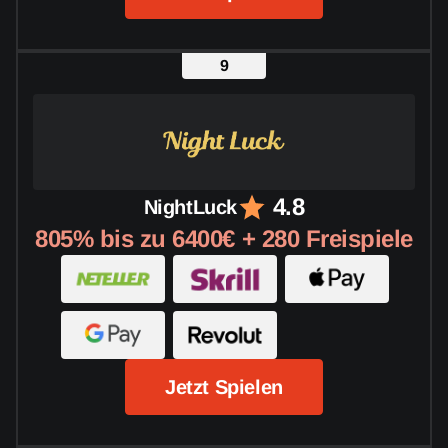
4.8
NightLuck
805% bis zu 6400€ + 280 Freispiele
Jetzt Spielen