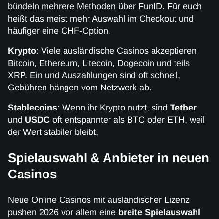
bündeln mehrere Methoden über FunID. Für euch
heißt das meist mehr Auswahl im Checkout und
häufiger eine CHF-Option.
Krypto
: Viele ausländische Casinos akzeptieren
Bitcoin, Ethereum, Litecoin, Dogecoin und teils
XRP. Ein und Auszahlungen sind oft schnell,
Gebühren hängen vom Netzwerk ab.
Stablecoins
: Wenn ihr Krypto nutzt, sind
Tether
und
USDC
oft entspannter als BTC oder ETH, weil
der Wert stabiler bleibt.
Spielauswahl & Anbieter in neuen
Casinos
Neue Online Casinos mit ausländischer Lizenz
pushen 2026 vor allem eine
breite Spielauswahl