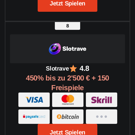
Jetzt Spielen
4.8
Slotrave
450% bis zu 2'500 € + 150
Freispiele
Jetzt Spielen