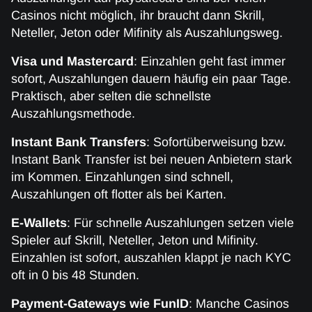
Casinos nicht möglich, ihr braucht dann Skrill,
Neteller, Jeton oder Mifinity als Auszahlungsweg.
Visa und Mastercard
: Einzahlen geht fast immer
sofort, Auszahlungen dauern häufig ein paar Tage.
Praktisch, aber selten die schnellste
Auszahlungsmethode.
Instant Bank Transfers
: Sofortüberweisung bzw.
Instant Bank Transfer ist bei neuen Anbietern stark
im Kommen. Einzahlungen sind schnell,
Auszahlungen oft flotter als bei Karten.
E-Wallets
: Für schnelle Auszahlungen setzen viele
Spieler auf Skrill, Neteller, Jeton und Mifinity.
Einzahlen ist sofort, auszahlen klappt je nach KYC
oft in 0 bis 48 Stunden.
Payment-Gateways wie FunID
: Manche Casinos