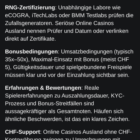
RNG-Zertifizierung
: Unabhängige Labore wie
eCOGRA, iTechLabs oder BMM Testlabs prüfen die
Zufallsgeneratoren. Seriöse Online Casinos
Ausland nennen Prüfer und Datum oder verlinken
direkt auf Zertifikate.
Bonusbedingungen
: Umsatzbedingungen (typisch
35x–50x), Maximal-Einsatz mit Bonus (meist CHF
5), Gültigkeitsdauer und spielgebundene Freispiele
müssen klar und vor der Einzahlung sichtbar sein.
Erfahrungen & Bewertungen
: Reale
Spielererfahrungen zu Auszahlungsdauer, KYC-
Prozess und Bonus-Streitfällen sind
aussagekräftiger als Gesamtnoten. Häufen sich
ähnliche Beschwerden, ist das ein klares Zeichen.
CHF-Support
: Online Casinos Ausland ohne CHF-
Kontowährung zwingen zu Umrechnungen mit