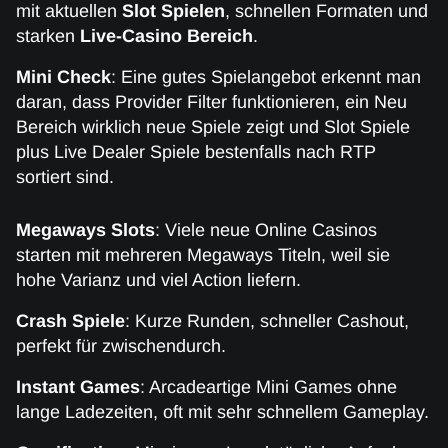
mit aktuellen
Slot Spielen
, schnellen Formaten und
starken
Live-Casino Bereich
.
Mini Check
: Eine gutes Spielangebot erkennt man
daran, dass Provider Filter funktionieren, ein Neu
Bereich wirklich neue Spiele zeigt und Slot Spiele
plus Live Dealer Spiele bestenfalls nach RTP
sortiert sind.
Megaways Slots
: Viele neue Online Casinos
starten mit mehreren Megaways Titeln, weil sie
hohe Varianz und viel Action liefern.
Crash Spiele
: Kurze Runden, schneller Cashout,
perfekt für zwischendurch.
Instant Games
: Arcadeartige Mini Games ohne
lange Ladezeiten, oft mit sehr schnellem Gameplay.