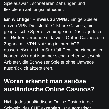
Spielauswahl, schnelleren Zahlungen und
flexibleren Zahlungsmethoden.
Ein wichtiger Hinweis zu VPNs:
Einige Spieler
nutzen VPN-Dienste für Offshore Casinos, um
geografische Sperren zu umgehen. Das ist jedoch
mit Risiken verbunden, da viele Online Casinos den
Zugang mit VPN-Nutzung in ihren AGB
ausschließen und im Streitfall Gewinne einbehalten
können. Wer auf Nummer sicher gehen will, wählt
Anbieter, die Schweizer Spieler ohne Umwege
ausdrücklich akzeptieren.
Woran erkennt man seriöse
ausländische Online Casinos?
Nicht jedes ausländische Online Casino in der
Schweiz, das CHF akzeptiert, ist automatisch