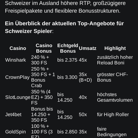
Schweizer im Ausland höhere RTP, großzügigere
Freispielpakete und flexiblere Bonusstrukturen.
Ein Überblick der aktuellen Top-Angebote für
Schweizer Spieler
:
Casino
Echtgeld
Casino
Umsatz
Highlight
Bonus
Bonus
240 % +
zusätzlich hoher
Winshark
bis 2.375
45x
300 FS
Reload Boni
250 % +
350 FS + 1
35x
grösster CHF-
CrownPlay
bis 3.300
Bonus
(B+D)
Bonus
Crab
350 % (4
bis
höchstes
SlotLounge
EZ) + 350
40x
14.250
Gesamtvolumen
FS
Bonus bis
bis
Jet4bet
14.250 +
50x
für High Roller
14.250
350 FS
100 % +
faire
GoldSpin
100 FS (3
bis 2.850
35x
Bedingungen
EZ)