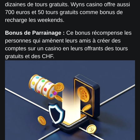
dizaines de tours gratuits. Wyns casino offre aussi
700 euros et 50 tours gratuits comme bonus de
recharge les weekends.
Bonus de Parrainage :
Ce bonus récompense les
personnes qui amènent leurs amis à créer des
comptes sur un casino en leurs offrants des tours
gratuits et des CHF.