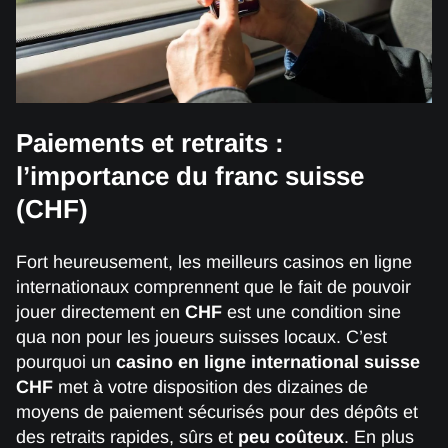
Paiements et retraits :
l’importance du franc suisse
(CHF)
Fort heureusement, les meilleurs casinos en ligne
internationaux comprennent que le fait de pouvoir
jouer directement en
CHF
est une condition sine
qua non pour les joueurs suisses locaux. C’est
pourquoi un
casino en ligne international suisse
CHF
met à votre disposition des dizaines de
moyens de paiement sécurisés pour des dépôts et
des retraits rapides, sûrs et
peu coûteux
. En plus