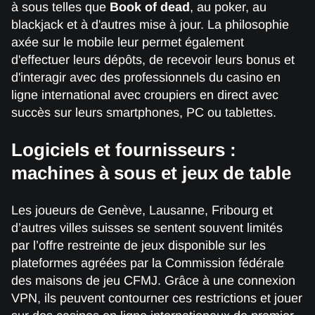
à sous telles que
Book of dead
, au poker, au
blackjack et à d'autres mise à jour. La philosophie
axée sur le mobile leur permet également
d'effectuer leurs dépôts, de recevoir leurs bonus et
d'interagir avec des professionnels du casino en
ligne international avec croupiers en direct avec
succès sur leurs smartphones, PC ou tablettes.
Logiciels et fournisseurs :
machines à sous et jeux de table
Les joueurs de Genève, Lausanne, Fribourg et
d’autres villes suisses se sentent souvent limités
par l’offre restreinte de jeux disponible sur les
plateformes agréées par la Commission fédérale
des maisons de jeu CFMJ. Grâce à une connexion
VPN, ils peuvent contourner ces restrictions et jouer