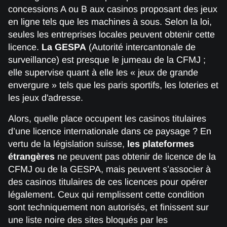
concessions A ou B aux casinos proposant des jeux
en ligne tels que les machines à sous. Selon la loi,
seules les entreprises locales peuvent obtenir cette
licence.
La GESPA
(Autorité intercantonale de
surveillance) est presque le jumeau de la CFMJ ;
elle supervise quant à elle les « jeux de grande
envergure » tels que les paris sportifs, les loteries et
les jeux d'adresse.
Alors, quelle place occupent les casinos titulaires
d’une licence internationale dans ce paysage ? En
vertu de la législation suisse,
les plateformes
étrangères
ne peuvent pas obtenir de licence de la
CFMJ ou de la GESPA, mais peuvent s’associer à
des casinos titulaires de ces licences pour opérer
légalement. Ceux qui remplissent cette condition
sont techniquement non autorisés, et finissent sur
une liste noire des sites bloqués par les