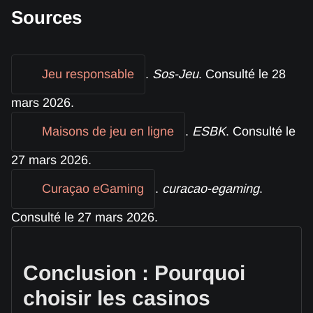
Sources
Jeu responsable
.
Sos-Jeu
. Consulté le 28
mars 2026.
Maisons de jeu en ligne
.
ESBK
. Consulté le
27 mars 2026.
Curaçao eGaming
.
curacao-egaming
.
Consulté le 27 mars 2026.
Conclusion : Pourquoi
choisir les casinos