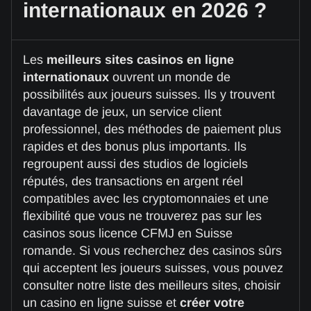
internationaux en 2026 ?
Les
meilleurs sites casinos en ligne
internationaux
ouvrent un monde de
possibilités aux joueurs suisses. Ils y trouvent
davantage de jeux, un service client
professionnel, des méthodes de paiement plus
rapides et des bonus plus importants. Ils
regroupent aussi des studios de logiciels
réputés, des transactions en argent réel
compatibles avec les cryptomonnaies et une
flexibilité que vous ne trouverez pas sur les
casinos sous licence CFMJ en Suisse
romande. Si vous recherchez des casinos sûrs
qui acceptent les joueurs suisses, vous pouvez
consulter notre liste des meilleurs sites, choisir
un casino en ligne suisse et
créer votre