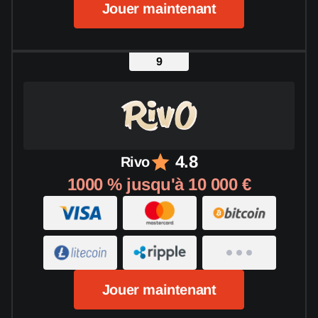
Jouer maintenant
4.8
Rivo
1000 % jusqu'à 10 000 €
Jouer maintenant